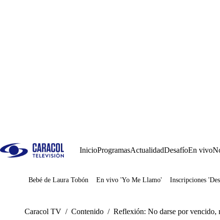
Inicio
Programas
Actualidad
Desafío
En vivo
No
Bebé de Laura Tobón
En vivo 'Yo Me Llamo'
Inscripciones 'Des
Juegos
Caracol TV
/
Contenido
/
Reflexión: No darse por vencido, r