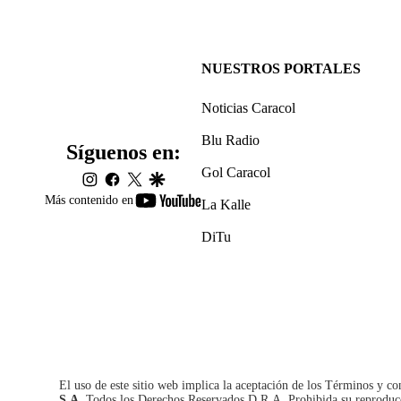
NUESTROS PORTALES
Noticias Caracol
Blu Radio
Síguenos en:
Gol Caracol
instagram
facebook
twitter
google
youtube-
Más contenido en
La Kalle
footer
DiTu
El uso de este sitio web implica la aceptación de los
Términos y co
S.A.
Todos los Derechos Reservados D.R.A. Prohibida su reproducció