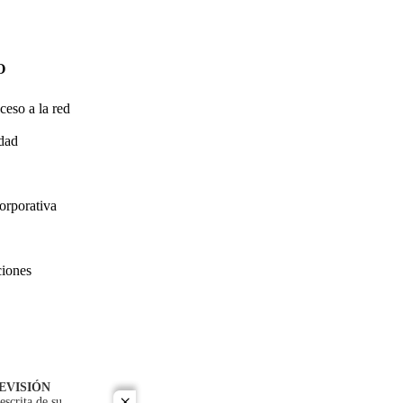
O
ceso a la red
idad
orporativa
ciones
EVISIÓN
escrita de su