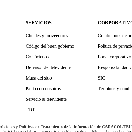
SERVICIOS
CORPORATIV
Clientes y proveedores
Condiciones de ac
Código del buen gobierno
Política de privac
Contáctenos
Portal corporativo
Defensor del televidente
Responsabilidad c
Mapa del sitio
SIC
Pauta con nosotros
Términos y condi
Servicio al televidente
TDT
ndiciones
y
Políticas de Tratamiento de la Información
de
CARACOL TEL
n total o parcial, así como su traducción a cualquier idioma sin autorización 