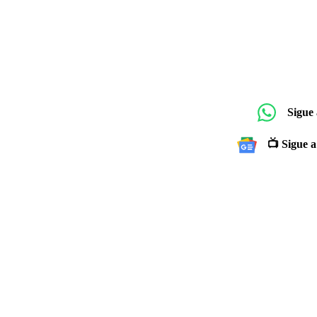
Sigue
📺 Sigue a