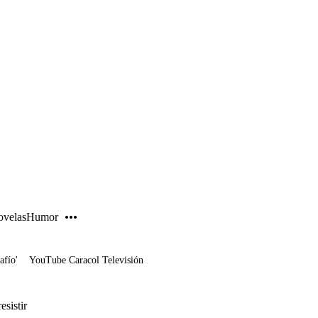
PUBLICIDAD
velas
Humor
afío'
YouTube Caracol Televisión
esistir