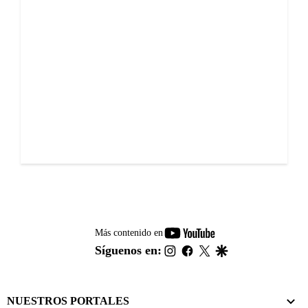
youtube-
Más contenido en
footer
instagram
facebook
twitter
google
Síguenos en:
NUESTROS PORTALES