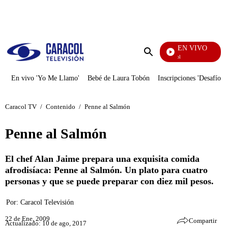
PUBLICIDAD
EN VIVO
Noticias Caracol
Enviar
búsqueda
En vivo 'Yo Me Llamo'
Bebé de Laura Tobón
Inscripciones 'Desafío'
Caracol TV
/
Contenido
/
Penne al Salmón
Penne al Salmón
El chef Alan Jaime prepara una exquisita comida
afrodisíaca: Penne al Salmón. Un plato para cuatro
personas y que se puede preparar con diez mil pesos.
Por:
Caracol Televisión
22 de Ene, 2009
Compartir
Actualizado: 10 de ago, 2017