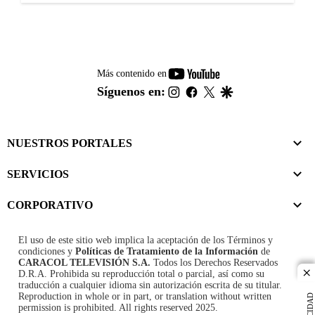
youtube-
Más contenido en
footer
instagram
facebook
twitter
google
Síguenos en:
NUESTROS PORTALES
SERVICIOS
CORPORATIVO
El uso de este sitio web implica la aceptación de los
Términos y
condiciones
y
Políticas de Tratamiento de la Información
de
CARACOL TELEVISIÓN S.A.
Todos los Derechos Reservados
D.R.A. Prohibida su reproducción total o parcial, así como su
cl
traducción a cualquier idioma sin autorización escrita de su titular.
Reproduction in whole or in part, or translation without written
permission is prohibited. All rights reserved 2025.