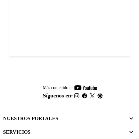
youtube-
Más contenido en
footer
instagram
facebook
twitter
google
Síguenos en:
NUESTROS PORTALES
SERVICIOS