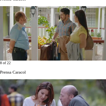
8
of
22
Prensa Caracol