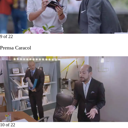
9
of
22
Prensa Caracol
10
of
22