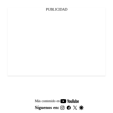
PUBLICIDAD
youtube-
Más contenido en
footer
instagram
facebook
twitter
google
Síguenos en: