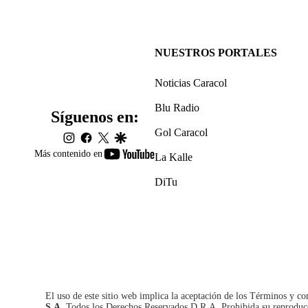
NUESTROS PORTALES
Noticias Caracol
Blu Radio
Síguenos en:
Gol Caracol
instagram
facebook
twitter
google
youtube-
Más contenido en
La Kalle
footer
DiTu
El uso de este sitio web implica la aceptación de los
Términos y co
S.A.
Todos los Derechos Reservados D.R.A. Prohibida su reproducció