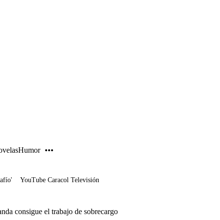
PUBLICIDAD
velas
Humor
afío'
YouTube Caracol Televisión
nda consigue el trabajo de sobrecargo