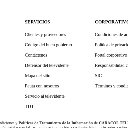
SERVICIOS
CORPORATIV
Clientes y proveedores
Condiciones de ac
Código del buen gobierno
Política de privac
Contáctenos
Portal corporativo
Defensor del televidente
Responsabilidad c
Mapa del sitio
SIC
Pauta con nosotros
Términos y condi
Servicio al televidente
TDT
ndiciones
y
Políticas de Tratamiento de la Información
de
CARACOL TEL
n total o parcial, así como su traducción a cualquier idioma sin autorización 