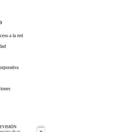
O
ceso a la red
idad
orporativa
ciones
EVISIÓN
escrita de su