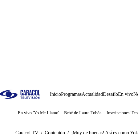
Inicio
Programas
Actualidad
Desafío
En vivo
No
En vivo 'Yo Me Llamo'
Bebé de Laura Tobón
Inscripciones 'Des
Juegos
Caracol TV
/
Contenido
/
¡Muy de buenas! Así es como Yola