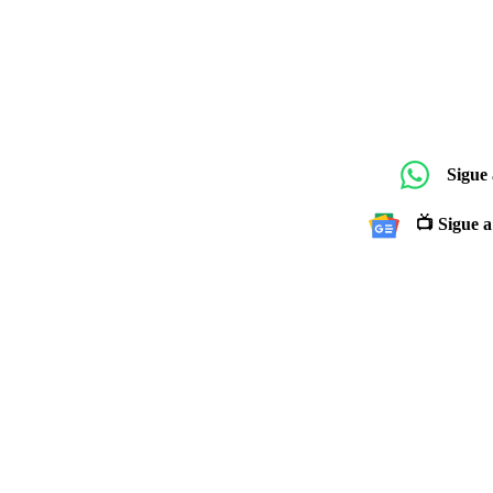
Sigue
📺 Sigue a