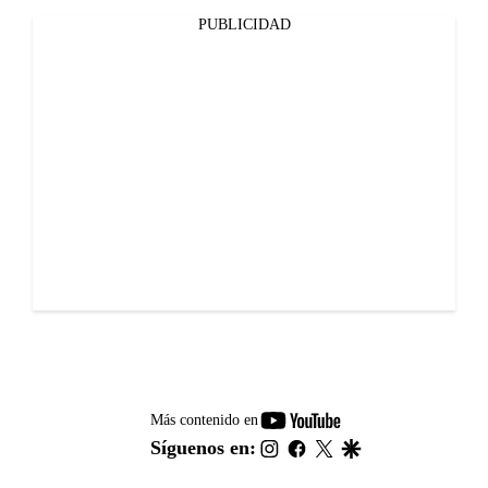
PUBLICIDAD
youtube-
Más contenido en
footer
instagram
facebook
twitter
google
Síguenos en: