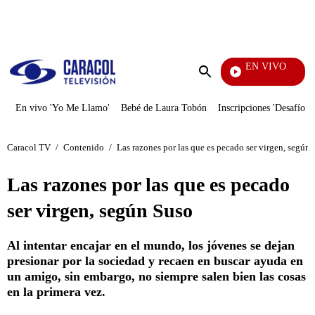
PUBLICIDAD
EN VIVO
Yo Me Llamo
Enviar
búsqueda
En vivo 'Yo Me Llamo'
Bebé de Laura Tobón
Inscripciones 'Desafío'
Caracol TV
/
Contenido
/
Las razones por las que es pecado ser virgen, según
Las razones por las que es pecado
ser virgen, según Suso
Al intentar encajar en el mundo, los jóvenes se dejan
presionar por la sociedad y recaen en buscar ayuda en
un amigo, sin embargo, no siempre salen bien las cosas
en la primera vez.