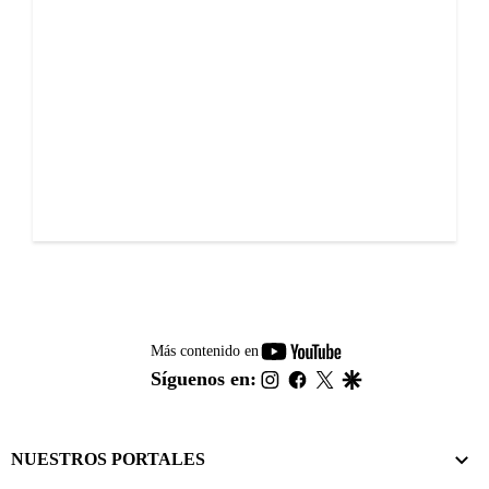
youtube-
Más contenido en
footer
instagram
facebook
twitter
google
Síguenos en:
NUESTROS PORTALES