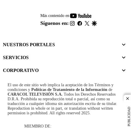
youtube-
Más contenido en
footer
instagram
facebook
twitter
google
Síguenos en:
NUESTROS PORTALES
SERVICIOS
CORPORATIVO
El uso de este sitio web implica la aceptación de los
Términos y
condiciones
y
Políticas de Tratamiento de la Información
de
CARACOL TELEVISIÓN S.A.
Todos los Derechos Reservados
D.R.A. Prohibida su reproducción total o parcial, así como su
cl
traducción a cualquier idioma sin autorización escrita de su titular.
Reproduction in whole or in part, or translation without written
PUBLICIDAD
permission is prohibited. All rights reserved 2025.
MIEMBRO DE: