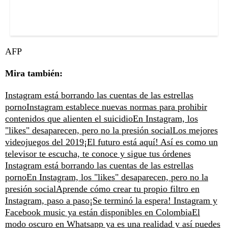
AFP
Mira también:
Instagram está borrando las cuentas de las estrellas
porno
Instagram establece nuevas normas para prohibir
contenidos que alienten el suicidio
En Instagram, los
"likes" desaparecen, pero no la presión social
Los mejores
videojuegos del 2019
¡El futuro está aquí! Así es como un
televisor te escucha, te conoce y sigue tus órdenes
Instagram está borrando las cuentas de las estrellas
porno
En Instagram, los "likes" desaparecen, pero no la
presión social
Aprende cómo crear tu propio filtro en
Instagram, paso a paso
¡Se terminó la espera! Instagram y
Facebook music ya están disponibles en Colombia
El
modo oscuro en Whatsapp ya es una realidad y así puedes