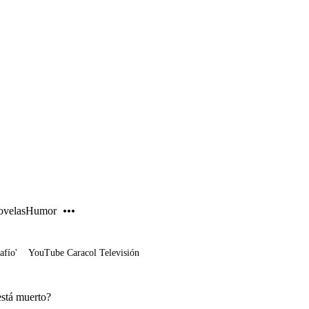
PUBLICIDAD
velas
Humor
afío'
YouTube Caracol Televisión
está muerto?