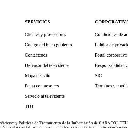
SERVICIOS
CORPORATIV
Clientes y proveedores
Condiciones de ac
Código del buen gobierno
Política de privac
Contáctenos
Portal corporativo
Defensor del televidente
Responsabilidad c
Mapa del sitio
SIC
Pauta con nosotros
Términos y condi
Servicio al televidente
TDT
ndiciones
y
Políticas de Tratamiento de la Información
de
CARACOL TEL
n total o parcial, así como su traducción a cualquier idioma sin autorización 