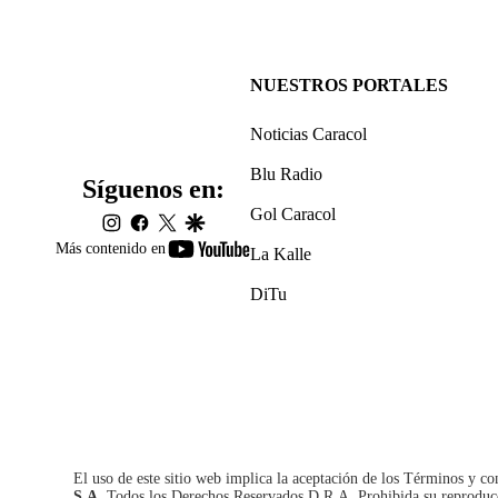
NUESTROS PORTALES
Noticias Caracol
Blu Radio
Síguenos en:
Gol Caracol
instagram
facebook
twitter
google
youtube-
Más contenido en
La Kalle
footer
DiTu
El uso de este sitio web implica la aceptación de los
Términos y co
S.A.
Todos los Derechos Reservados D.R.A. Prohibida su reproducció