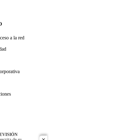
O
ceso a la red
idad
orporativa
ciones
EVISIÓN
escrita de su