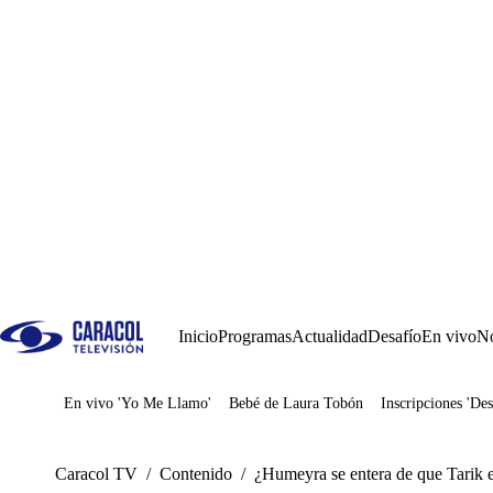
Inicio
Programas
Actualidad
Desafío
En vivo
No
En vivo 'Yo Me Llamo'
Bebé de Laura Tobón
Inscripciones 'Des
Juegos
Caracol TV
/
Contenido
/
¿Humeyra se entera de que Tarik 