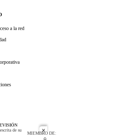
O
ceso a la red
idad
orporativa
ciones
EVISIÓN
escrita de su
close
MIEMBRO DE: