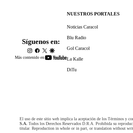
NUESTROS PORTALES
Noticias Caracol
Blu Radio
Síguenos en:
Gol Caracol
instagram
facebook
twitter
google
youtube-
Más contenido en
La Kalle
footer
DiTu
El uso de este sitio web implica la aceptación de los
Términos y co
S.A.
Todos los Derechos Reservados D.R.A. Prohibida su reproducció
titular. Reproduction in whole or in part, or translation without wri