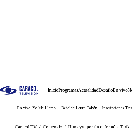
Inicio
Programas
Actualidad
Desafío
En vivo
No
En vivo 'Yo Me Llamo'
Bebé de Laura Tobón
Inscripciones 'Des
Juegos
Caracol TV
/
Contenido
/
Humeyra por fin enfrentó a Tarik