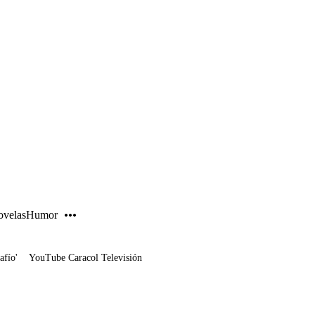
PUBLICIDAD
velas
Humor
afío'
YouTube Caracol Televisión