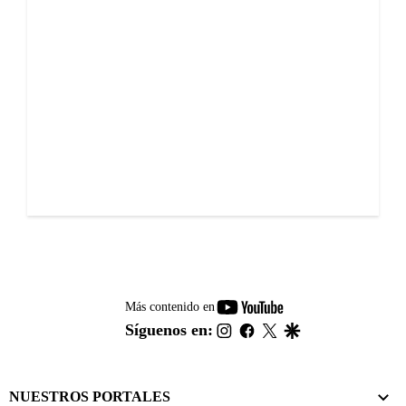
youtube-
Más contenido en
footer
instagram
facebook
twitter
google
Síguenos en:
NUESTROS PORTALES