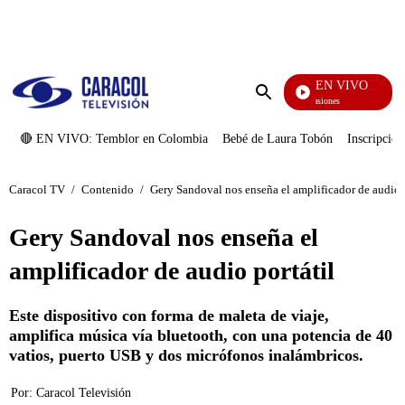
PUBLICIDAD
EN VIVO
Tormenta De Pasiones
Enviar
búsqueda
🔴 EN VIVO: Temblor en Colombia
Bebé de Laura Tobón
Inscripcion
Caracol TV
/
Contenido
/
Gery Sandoval nos enseña el amplificador de audio p
Gery Sandoval nos enseña el
amplificador de audio portátil
Este dispositivo con forma de maleta de viaje,
amplifica música vía bluetooth, con una potencia de 40
vatios, puerto USB y dos micrófonos inalámbricos.
Por:
Caracol Televisión