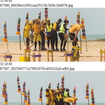
31
of
81
87586_66038a11091caa2f515fc5fe0c16d978.jpg
32
of
81
87587_6925b0771a7f061070c4d1b52a2cadbf.jpg