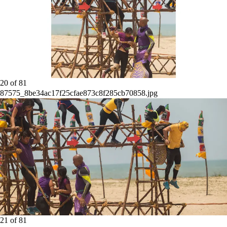
20
of
81
87575_8be34ac17f25cfae873c8f285cb70858.jpg
21
of
81