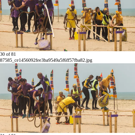
30
of
81
87585_ce1456092fee3ba9549a5f6ff57fba82.jpg