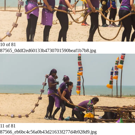
10
of
81
87565_0ddf2ed60133b4730701590beaf1b7b8.jpg
11
of
81
87566_eb6bc4c56a0b43d21633f277d4b928d9.jpg