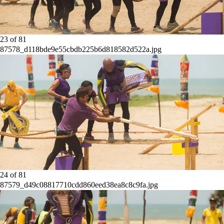
23
of
81
87578_d118bde9e55cbdb225b6d818582d522a.jpg
24
of
81
87579_d49c08817710cdd860eed38ea8c8c9fa.jpg