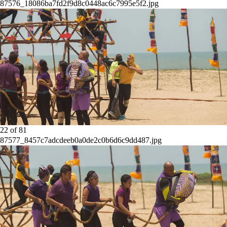
87576_18086ba7fd2f9d8c0448ac6c7995e5f2.jpg
22
of
81
87577_8457c7adcdeeb0a0de2c0b6d6c9dd487.jpg