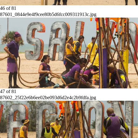
46
of
81
87601_0844e9e4f9cee80b5d6fcc009311913c.jpg
47
of
81
87602_25f22e6b6ee02be093d6d2e4c2b9fdfa.jpg