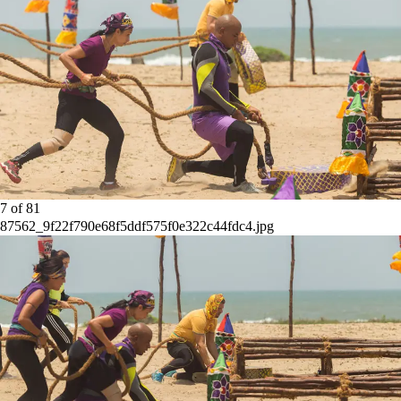
7
of
81
87562_9f22f790e68f5ddf575f0e322c44fdc4.jpg