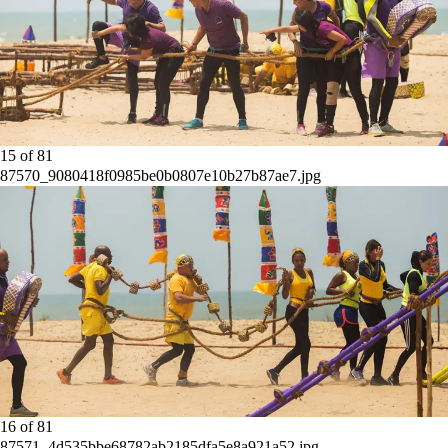
15
of
81
87570_9080418f0985be0b0807e10b27b87ae7.jpg
16
of
81
87571_4d535bbe68782ab2185dfa5e8a921a52.jpg