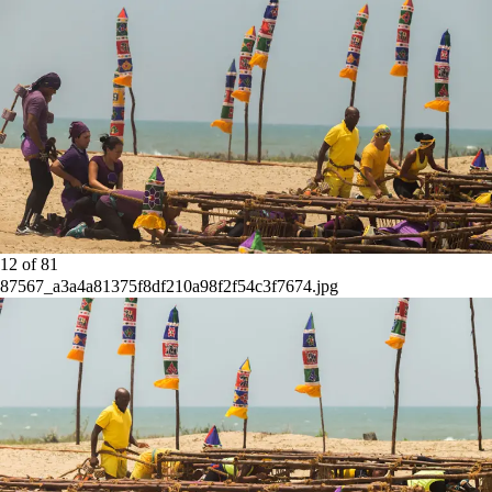
12
of
81
87567_a3a4a81375f8df210a98f2f54c3f7674.jpg