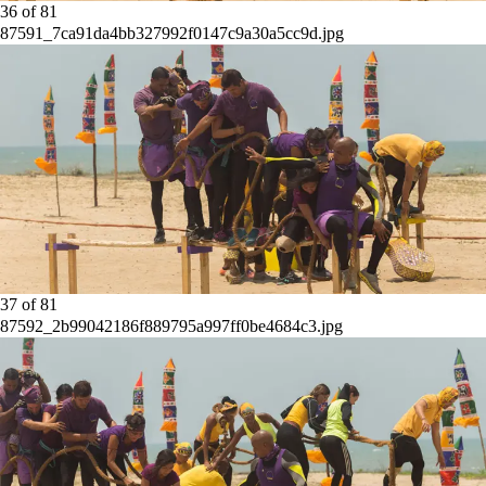
36
of
81
87591_7ca91da4bb327992f0147c9a30a5cc9d.jpg
37
of
81
87592_2b99042186f889795a997ff0be4684c3.jpg