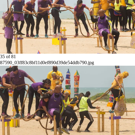
35
of
81
87590_03ff83c8bf11d0ef890d39de54ddb790.jpg