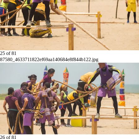
25
of
81
87580_4633711822ef69aa140684e8f844b122.jpg
26
of
81