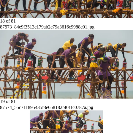
18
of
81
87573_84e9f3513c179ab2c79a3616c9988c01.jpg
19
of
81
87574_55c711895435f3e658182bf0f1c0787a.jpg