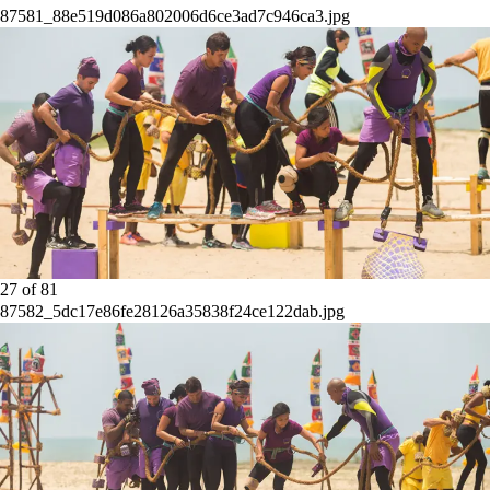
87581_88e519d086a802006d6ce3ad7c946ca3.jpg
27
of
81
87582_5dc17e86fe28126a35838f24ce122dab.jpg