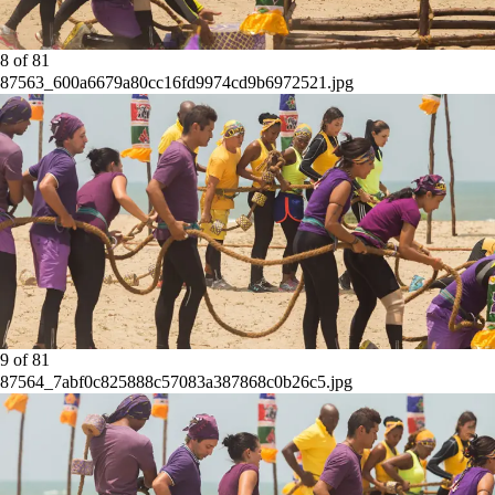
8
of
81
87563_600a6679a80cc16fd9974cd9b6972521.jpg
9
of
81
87564_7abf0c825888c57083a387868c0b26c5.jpg