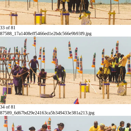
33
of
81
87588_17a1408eff5466ed1e2bdc566e9b93f9.jpg
34
of
81
87589_6d67bd29e24163ca5b349433e381a213.jpg