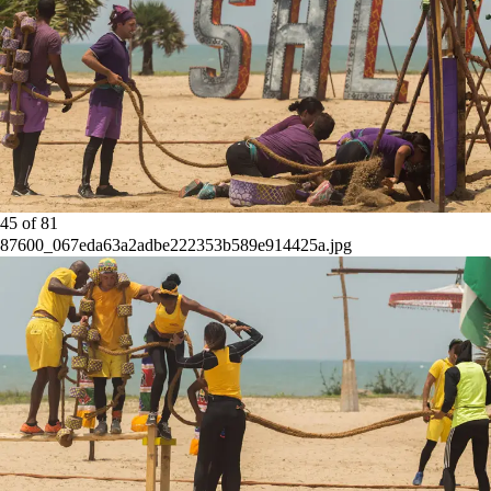
45
of
81
87600_067eda63a2adbe222353b589e914425a.jpg