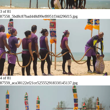
3
of
81
87558_5bd8c87bad448d99ef8951f34d296f15.jpg
4
of
81
87559_aca38122ef21ce52555291833f145137.jpg