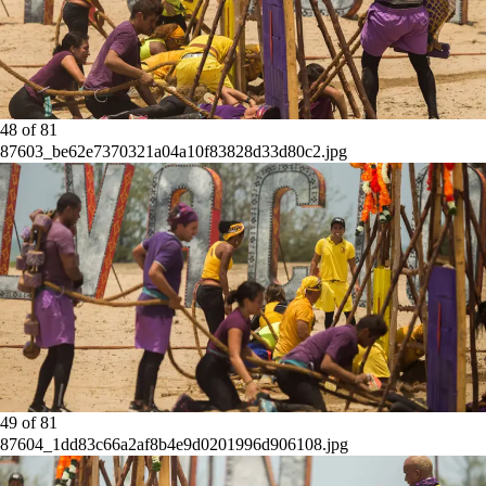
48
of
81
87603_be62e7370321a04a10f83828d33d80c2.jpg
49
of
81
87604_1dd83c66a2af8b4e9d0201996d906108.jpg