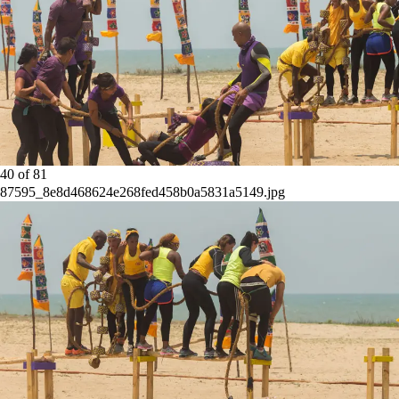
40
of
81
87595_8e8d468624e268fed458b0a5831a5149.jpg