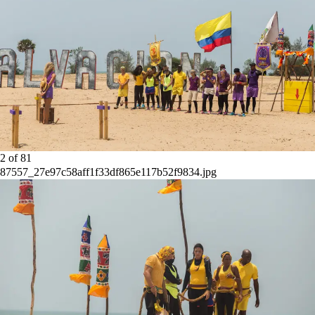
2
of
81
87557_27e97c58aff1f33df865e117b52f9834.jpg