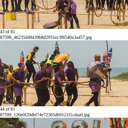
43
of
81
87598_46235d49439b8d2951ec3f6540a3a457.jpg
44
of
81
87599_120e0f20dbf74e72365db9121f1cdaa0.jpg