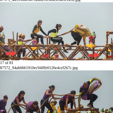
17
of
81
87572_94ab6661910ec94fffe0126e4cef267c.jpg