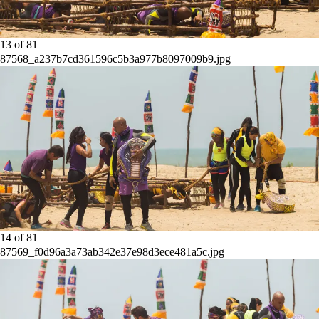
13
of
81
87568_a237b7cd361596c5b3a977b8097009b9.jpg
14
of
81
87569_f0d96a3a73ab342e37e98d3ece481a5c.jpg