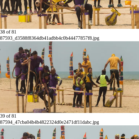
38
of
81
87593_d3588f8364db41adbb4c0b44477857f8.jpg
39
of
81
87594_47cba04b4b4822324d0e2471df11dabc.jpg