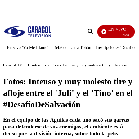
PUBLICIDAD
EN VIVO
Noches De Premier
Enviar
búsqueda
En vivo 'Yo Me Llamo'
Bebé de Laura Tobón
Inscripciones 'Desafío'
Caracol TV
/
Contenido
/
Fotos: Intenso y muy molesto tire y afloje entre el 'J
Fotos: Intenso y muy molesto tire y
afloje entre el 'Juli' y el 'Tino' en el
#DesafíoDeSalvación
En el equipo de las Águilas cada uno sacó sus garras
para defenderse de sus enemigos, el ambiente está
denso por la división interna, sobre todo la pelea