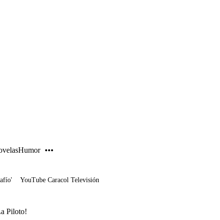
PUBLICIDAD
velas
Humor
afío'
YouTube Caracol Televisión
a Piloto!