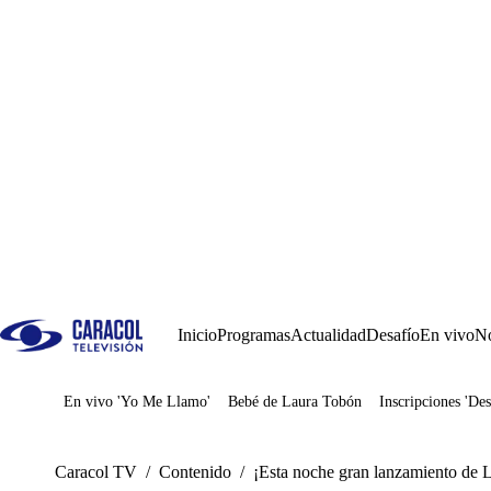
Inicio
Programas
Actualidad
Desafío
En vivo
No
En vivo 'Yo Me Llamo'
Bebé de Laura Tobón
Inscripciones 'Des
Juegos
Caracol TV
/
Contenido
/
¡Esta noche gran lanzamiento de L