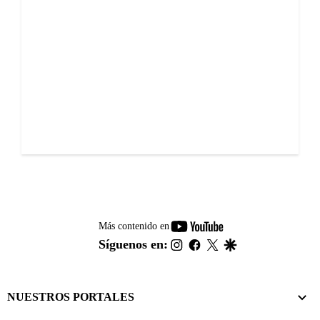
youtube-
Más contenido en
footer
instagram
facebook
twitter
google
Síguenos en:
NUESTROS PORTALES