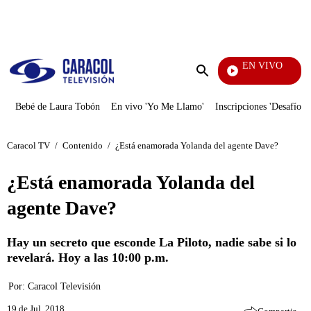
PUBLICIDAD
EN VIVO
EFÉ
Enviar
búsqueda
Bebé de Laura Tobón
En vivo 'Yo Me Llamo'
Inscripciones 'Desafío'
Caracol TV
/
Contenido
/
¿Está enamorada Yolanda del agente Dave?
¿Está enamorada Yolanda del
agente Dave?
Hay un secreto que esconde La Piloto, nadie sabe si lo
revelará. Hoy a las 10:00 p.m.
Por:
Caracol Televisión
19 de Jul, 2018