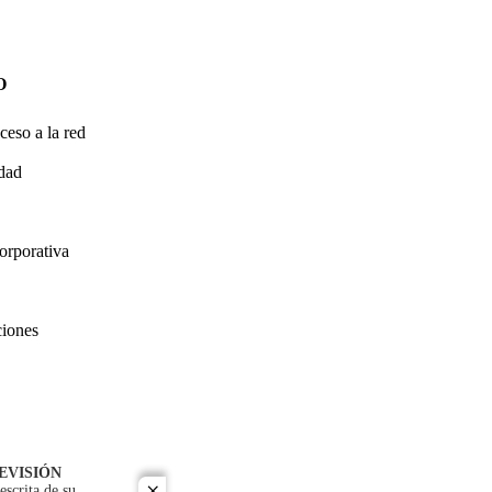
O
ceso a la red
idad
orporativa
ciones
EVISIÓN
escrita de su