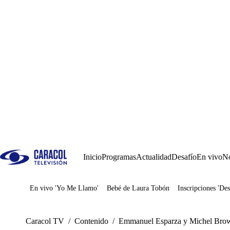
Inicio
Programas
Actualidad
Desafío
En vivo
No
En vivo 'Yo Me Llamo'
Bebé de Laura Tobón
Inscripciones 'Des
Juegos
Caracol TV
/
Contenido
/
Emmanuel Esparza y Michel Brown 