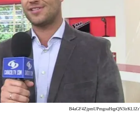
B4aGF4ZjpmUPmgoaHqpQN3irKLIZrV