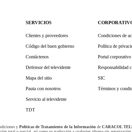
SERVICIOS
CORPORATIV
Clientes y proveedores
Condiciones de ac
Código del buen gobierno
Política de privac
Contáctenos
Portal corporativo
Defensor del televidente
Responsabilidad c
Mapa del sitio
SIC
Pauta con nosotros
Términos y condi
Servicio al televidente
TDT
ndiciones
y
Políticas de Tratamiento de la Información
de
CARACOL TEL
n total o parcial, así como su traducción a cualquier idioma sin autorización 