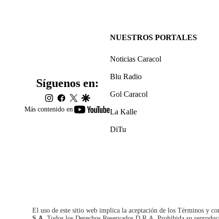
NUESTROS PORTALES
Noticias Caracol
Blu Radio
Síguenos en:
Gol Caracol
instagram
facebook
twitter
google
youtube-
Más contenido en
La Kalle
footer
DiTu
El uso de este sitio web implica la aceptación de los
Términos y co
S.A.
Todos los Derechos Reservados D.R.A. Prohibida su reproducció