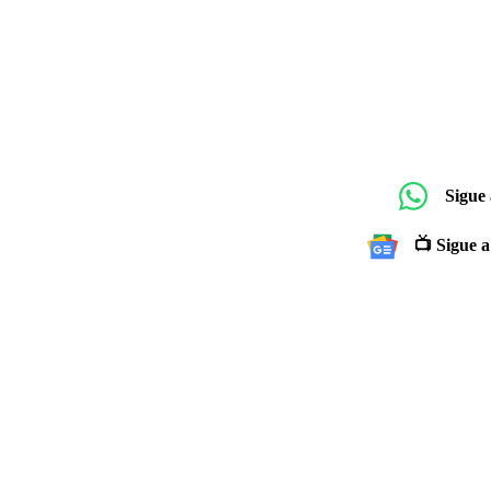
Sigue
📺 Sigue a