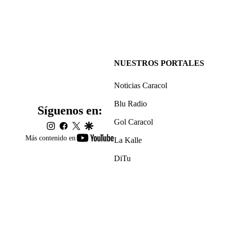
NUESTROS PORTALES
Noticias Caracol
Blu Radio
Síguenos en:
Gol Caracol
instagram
facebook
twitter
google
youtube-
Más contenido en
La Kalle
footer
DiTu