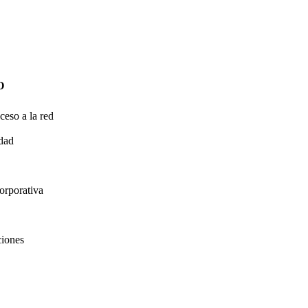
O
ceso a la red
idad
orporativa
ciones