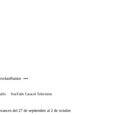
PUBLICIDAD
velas
Humor
afío'
YouTube Caracol Televisión
 avances del 27 de septiembre al 2 de octubre