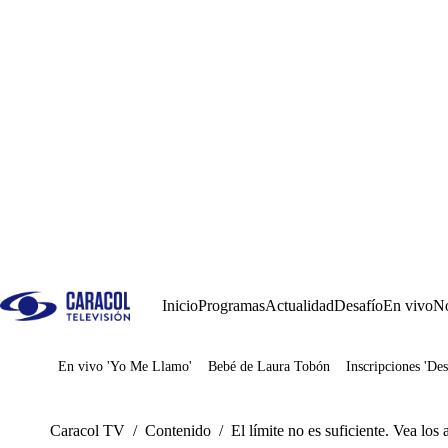
Inicio
Programas
Actualidad
Desafío
En vivo
No
En vivo 'Yo Me Llamo'
Bebé de Laura Tobón
Inscripciones 'Des
Juegos
Caracol TV
/
Contenido
/
El límite no es suficiente. Vea los