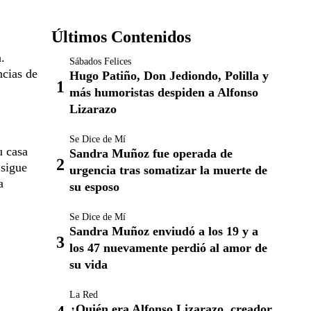
Últimos Contenidos
.
Sábados Felices
ncias de
Hugo Patiño, Don Jediondo, Polilla y
más humoristas despiden a Alfonso
Lizarazo
Se Dice de Mí
u casa
Sandra Muñoz fue operada de
 sigue
urgencia tras somatizar la muerte de
a
su esposo
Se Dice de Mí
Sandra Muñoz enviudó a los 19 y a
los 47 nuevamente perdió al amor de
su vida
La Red
¿Quién era Alfonso Lizarazo, creador