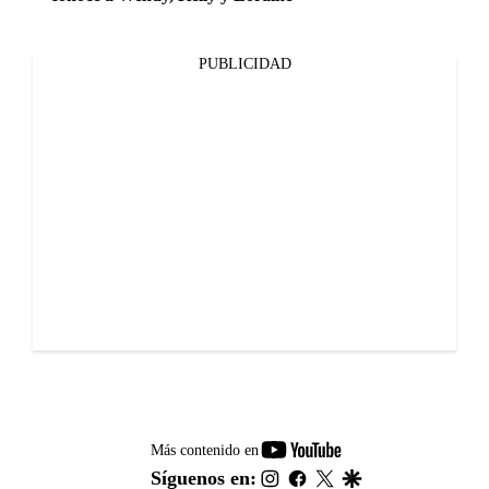
PUBLICIDAD
youtube-
Más contenido en
footer
instagram
facebook
twitter
google
Síguenos en: