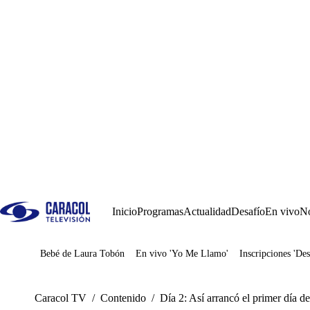
Inicio
Programas
Actualidad
Desafío
En vivo
No
Bebé de Laura Tobón
En vivo 'Yo Me Llamo'
Inscripciones 'Des
Juegos
Caracol TV
/
Contenido
/
Día 2: Así arrancó el primer día 