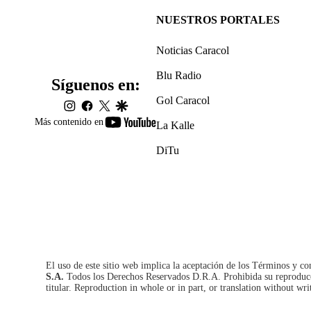
NUESTROS PORTALES
Noticias Caracol
Blu Radio
Síguenos en:
Gol Caracol
instagram
facebook
twitter
google
youtube-
Más contenido en
La Kalle
footer
DiTu
El uso de este sitio web implica la aceptación de los
Términos y co
S.A.
Todos los Derechos Reservados D.R.A. Prohibida su reproducció
titular. Reproduction in whole or in part, or translation without wri