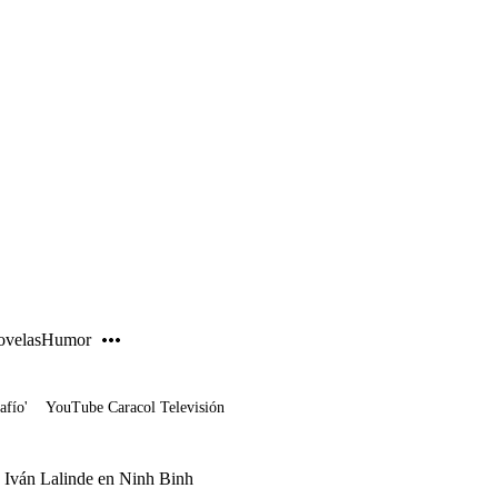
PUBLICIDAD
velas
Humor
afío'
YouTube Caracol Televisión
de Iván Lalinde en Ninh Binh