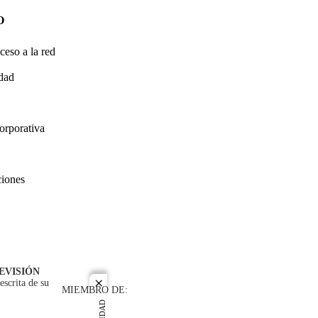
O
ceso a la red
idad
orporativa
ciones
EVISIÓN
escrita de su
close
MIEMBRO DE: