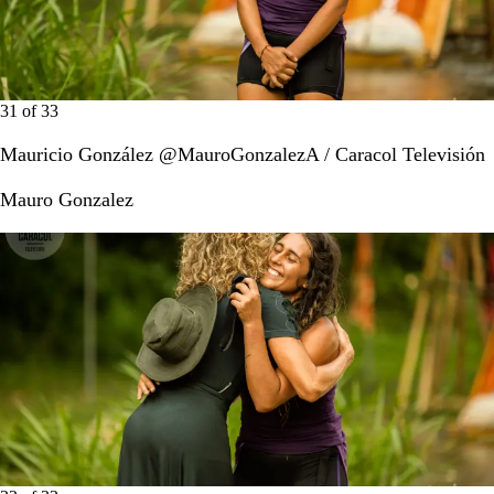
31
of
33
Mauricio González @MauroGonzalezA / Caracol Televisión
Mauro Gonzalez