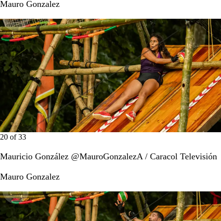
Mauro Gonzalez
20
of
33
Mauricio González @MauroGonzalezA / Caracol Televisión
Mauro Gonzalez