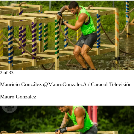
2
of
33
Mauricio González @MauroGonzalezA / Caracol Televisión
Mauro Gonzalez