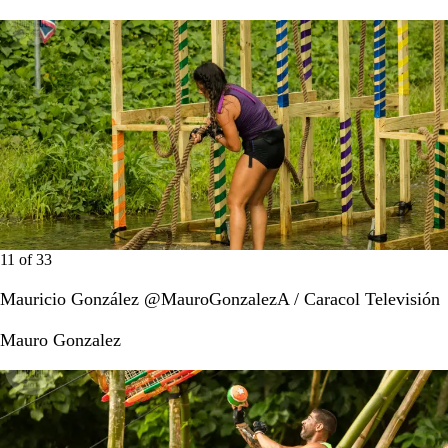
11
of
33
Mauricio González @MauroGonzalezA / Caracol Televisión
Mauro Gonzalez