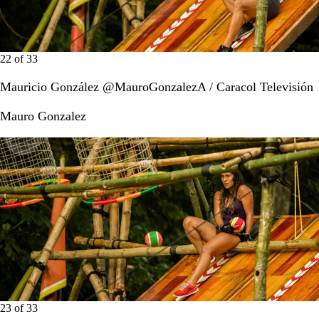
22
of
33
Mauricio González @MauroGonzalezA / Caracol Televisión
Mauro Gonzalez
23
of
33