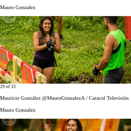
Mauro Gonzalez
29
of
33
Mauricio González @MauroGonzalezA / Caracol Televisión
Mauro Gonzalez