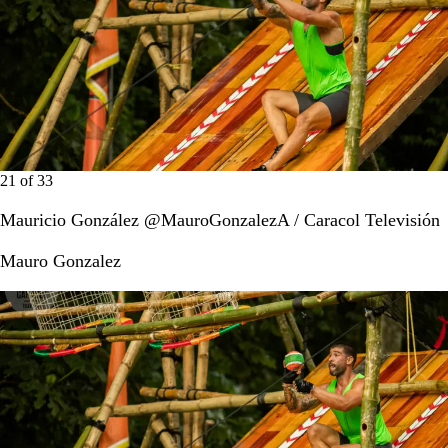
21
of
33
Mauricio González @MauroGonzalezA / Caracol Televisión
Mauro Gonzalez