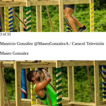
3
of
33
Mauricio González @MauroGonzalezA / Caracol Televisión
Mauro Gonzalez