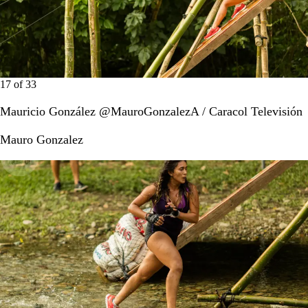
17
of
33
Mauricio González @MauroGonzalezA / Caracol Televisión
Mauro Gonzalez