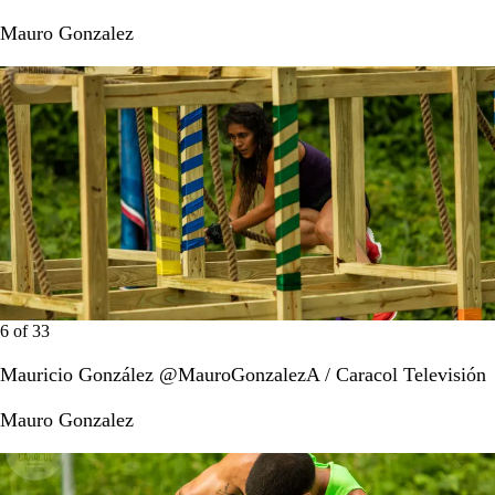
Mauro Gonzalez
6
of
33
Mauricio González @MauroGonzalezA / Caracol Televisión
Mauro Gonzalez