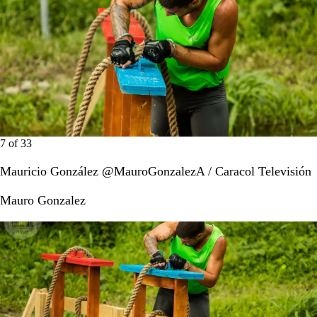
7
of
33
Mauricio González @MauroGonzalezA / Caracol Televisión
Mauro Gonzalez