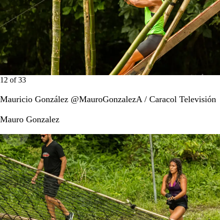
12
of
33
Mauricio González @MauroGonzalezA / Caracol Televisión
Mauro Gonzalez