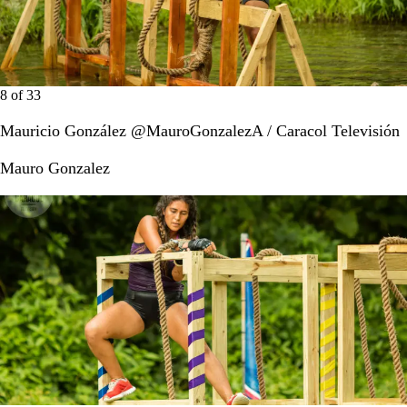
8
of
33
Mauricio González @MauroGonzalezA / Caracol Televisión
Mauro Gonzalez