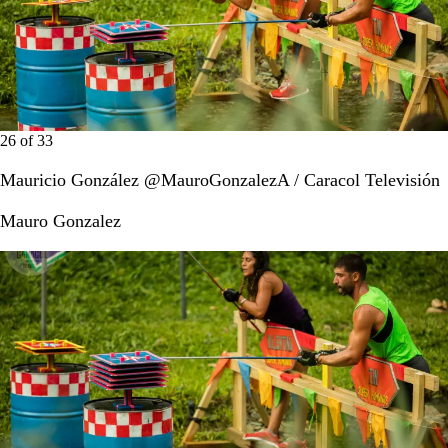
26
of
33
Mauricio González @MauroGonzalezA / Caracol Televisión
Mauro Gonzalez