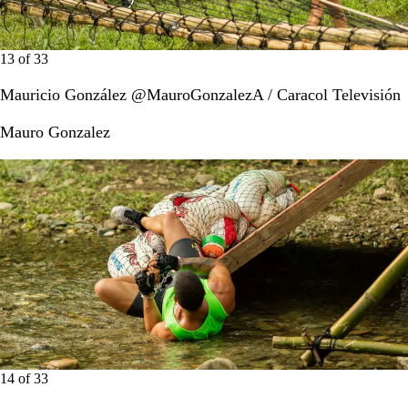
13
of
33
Mauricio González @MauroGonzalezA / Caracol Televisión
Mauro Gonzalez
14
of
33