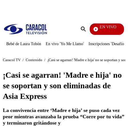
PUBLICIDAD
EN VIVO
EFÉ
Enviar
búsqueda
Bebé de Laura Tobón
En vivo 'Yo Me Llamo'
Inscripciones 'Desafío'
Caracol TV
/
Contenido
/
¡Casi se agarran! 'Madre e hija' no se soportan y so
¡Casi se agarran! 'Madre e hija' no
se soportan y son eliminadas de
Asia Express
La convivencia entre ‘Madre e hija’ se puso cada vez
peor mientras avanzaba la prueba “Corre por tu vida”
y terminaron gritándose y