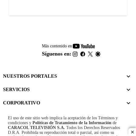
youtube-
Más contenido en
footer
instagram
facebook
twitter
google
Síguenos en:
NUESTROS PORTALES
SERVICIOS
CORPORATIVO
El uso de este sitio web implica la aceptación de los
Términos y
condiciones
y
Políticas de Tratamiento de la Información
de
CARACOL TELEVISIÓN S.A.
Todos los Derechos Reservados
D.R.A. Prohibida su reproducción total o parcial, así como su
cl