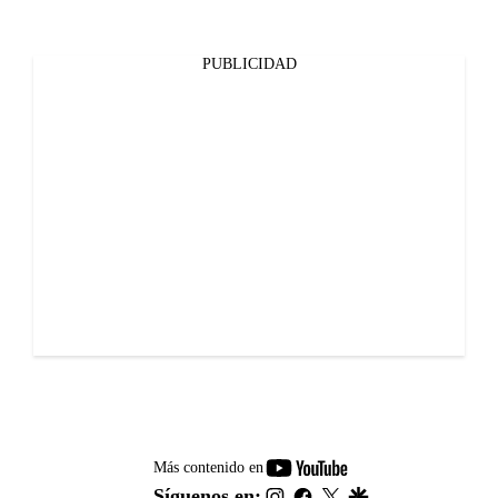
PUBLICIDAD
youtube-
Más contenido en
footer
instagram
facebook
twitter
google
Síguenos en: