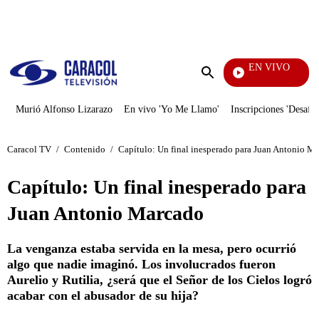
PUBLICIDAD
EN VIVO
Yo Me Llamo
Enviar
búsqueda
Murió Alfonso Lizarazo
En vivo 'Yo Me Llamo'
Inscripciones 'Desafío
Caracol TV
/
Contenido
/
Capítulo: Un final inesperado para Juan Antonio M
Capítulo: Un final inesperado para
Juan Antonio Marcado
La venganza estaba servida en la mesa, pero ocurrió
algo que nadie imaginó. Los involucrados fueron
Aurelio y Rutilia, ¿será que el Señor de los Cielos logró
acabar con el abusador de su hija?