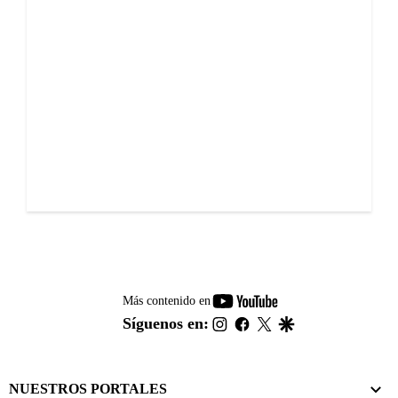
youtube-
Más contenido en
footer
instagram
facebook
twitter
google
Síguenos en:
NUESTROS PORTALES