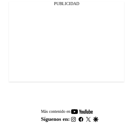
PUBLICIDAD
youtube-
Más contenido en
footer
instagram
facebook
twitter
google
Síguenos en: