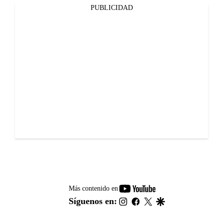
PUBLICIDAD
youtube-
Más contenido en
footer
instagram
facebook
twitter
google
Síguenos en: