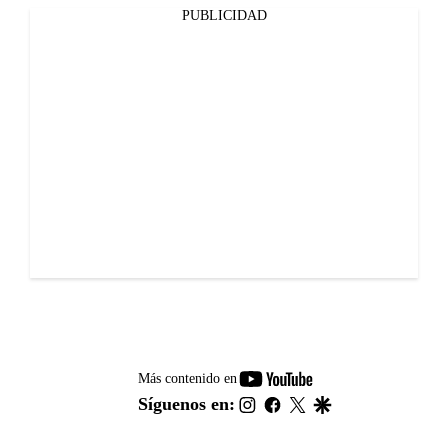
PUBLICIDAD
youtube-
Más contenido en
footer
instagram
facebook
twitter
google
Síguenos en: