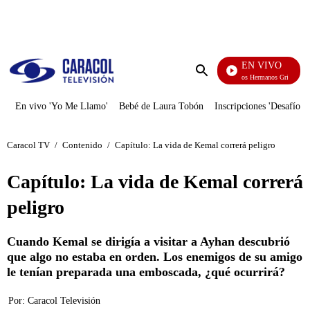
PUBLICIDAD
EN VIVO
Cuentos De Los Hermanos Grimm
Enviar
búsqueda
En vivo 'Yo Me Llamo'
Bebé de Laura Tobón
Inscripciones 'Desafío'
Caracol TV
/
Contenido
/
Capítulo: La vida de Kemal correrá peligro
Capítulo: La vida de Kemal correrá
peligro
Cuando Kemal se dirigía a visitar a Ayhan descubrió
que algo no estaba en orden. Los enemigos de su amigo
le tenían preparada una emboscada, ¿qué ocurrirá?
Por:
Caracol Televisión