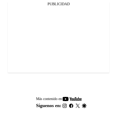
PUBLICIDAD
youtube-
Más contenido en
footer
instagram
facebook
twitter
google
Síguenos en: