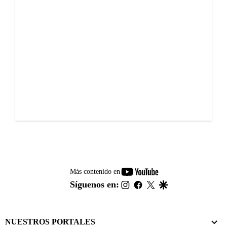
youtube-
Más contenido en
footer
instagram
facebook
twitter
google
Síguenos en:
NUESTROS PORTALES