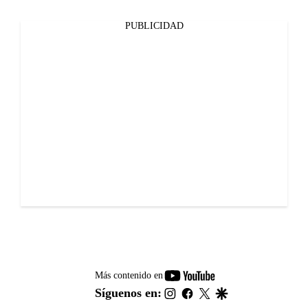
PUBLICIDAD
youtube-
Más contenido en
footer
instagram
facebook
twitter
google
Síguenos en: