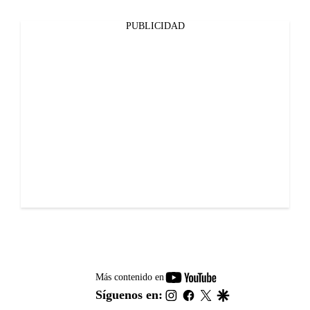
PUBLICIDAD
youtube-
Más contenido en
footer
instagram
facebook
twitter
google
Síguenos en: