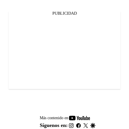
PUBLICIDAD
youtube-
Más contenido en
footer
instagram
facebook
twitter
google
Síguenos en: