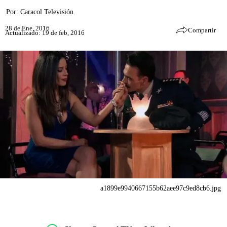
Por:
Caracol Televisión
28 de Ene, 2016
Compartir
Actualizado: 19 de feb, 2016
a1899e9940667155b62aee97c9ed8cb6.jpg