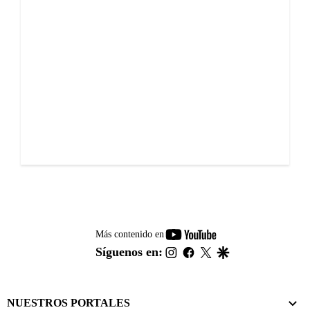
youtube-
Más contenido en
footer
instagram
facebook
twitter
google
Síguenos en:
NUESTROS PORTALES