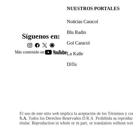
NUESTROS PORTALES
Noticias Caracol
Blu Radio
Síguenos en:
Gol Caracol
instagram
facebook
twitter
google
youtube-
Más contenido en
La Kalle
footer
DiTu
El uso de este sitio web implica la aceptación de los
Términos y co
S.A.
Todos los Derechos Reservados D.R.A. Prohibida su reproducció
titular. Reproduction in whole or in part, or translation without wri