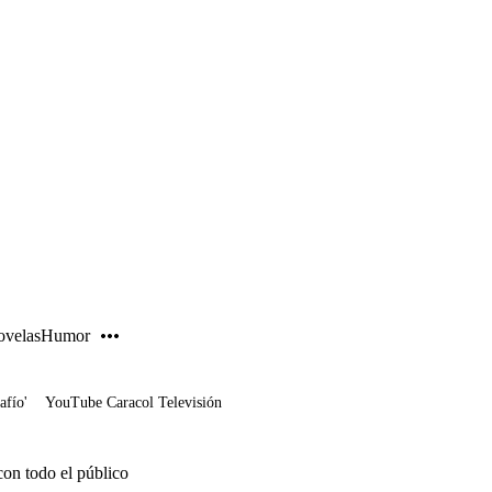
PUBLICIDAD
velas
Humor
afío'
YouTube Caracol Televisión
on todo el público