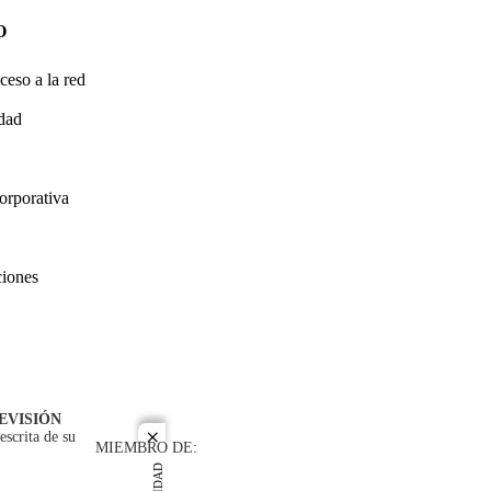
O
ceso a la red
idad
orporativa
ciones
EVISIÓN
escrita de su
close
MIEMBRO DE: