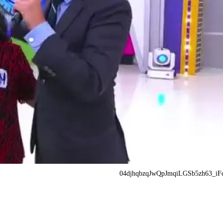
04djhqbzqJwQpJmqiLGSb5zh63_iF