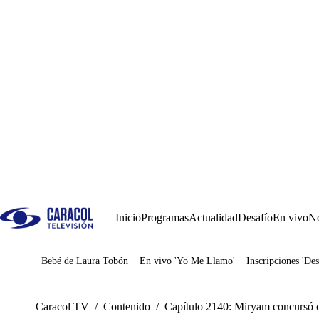
Inicio
Programas
Actualidad
Desafío
En vivo
No
Bebé de Laura Tobón
En vivo 'Yo Me Llamo'
Inscripciones 'Des
Juegos
Caracol TV
/
Contenido
/
Capítulo 2140: Miryam concursó c