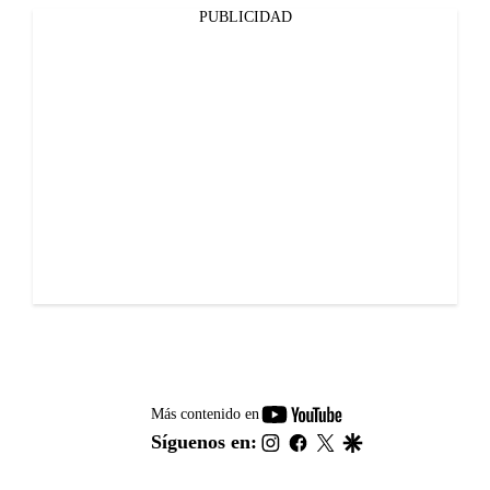
PUBLICIDAD
youtube-
Más contenido en
footer
instagram
facebook
twitter
google
Síguenos en: