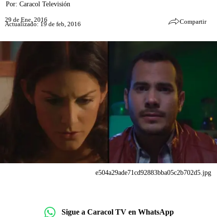
Por:
Caracol Televisión
29 de Ene, 2016
Compartir
Actualizado: 19 de feb, 2016
e504a29ade71cd92883bba05c2b702d5.jpg
Sigue a Caracol TV en WhatsApp