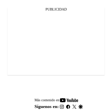
PUBLICIDAD
youtube-
Más contenido en
footer
instagram
facebook
twitter
google
Síguenos en: