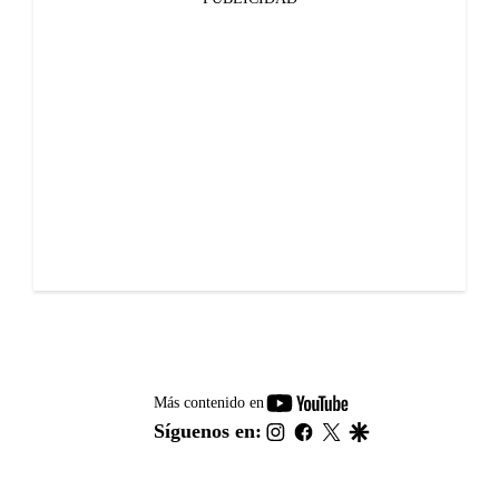
youtube-
Más contenido en
footer
instagram
facebook
twitter
google
Síguenos en: