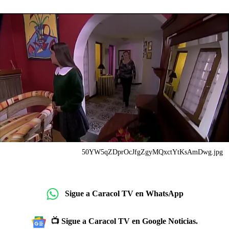
50YW5qZDprOcJfgZgyMQxctYtKsAmDwg.jpg
Sigue a Caracol TV en WhatsApp
📺 Sigue a Caracol TV en Google Noticias.