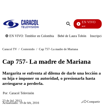
PUBLICIDAD
EN VIVO
Noticias Caracol
Enviar
búsqueda
🔴 EN VIVO: Temblor en Colombia
Bebé de Laura Tobón
Inscripcion
Caracol TV
/
Contenido
/
Cap 757- La madre de Mariana
Cap 757- La madre de Mariana
Margarita se enfrenta al dilema de darle una lección a
su hija e imponer su autoridad, o presionarla hasta
arriesgarse a perderla.
Por:
Caracol Televisión
23 de Jul, 2013
Compartir
Actualizado: 19 de feb, 2016