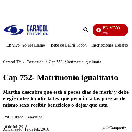
PUBLICIDAD
EN VIVO
Noticias Caracol
Enviar
búsqueda
En vivo 'Yo Me Llamo'
Bebé de Laura Tobón
Inscripciones 'Desafío'
Caracol TV
/
Contenido
/
Cap 752- Matrimonio igualitario
Cap 752- Matrimonio igualitario
Martha descubre que está a pocos días de morir y debe
elegir entre hundir la ley que permite a las parejas del
mismo sexo recibir beneficios o dejar que esta
Por:
Caracol Televisión
16 de Jul, 2013
Compartir
Actualizado: 19 de feb, 2016