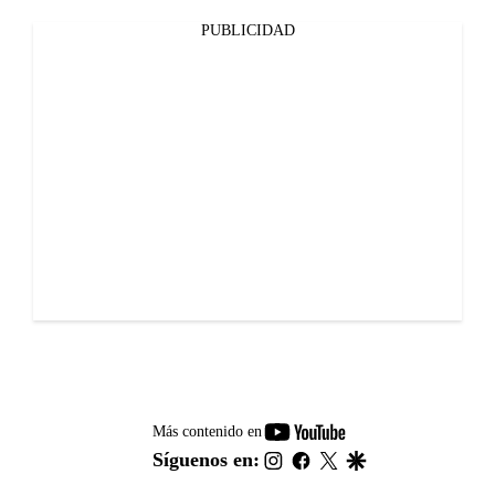
PUBLICIDAD
youtube-
Más contenido en
footer
instagram
facebook
twitter
google
Síguenos en: