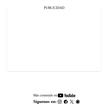
PUBLICIDAD
youtube-
Más contenido en
footer
instagram
facebook
twitter
google
Síguenos en: