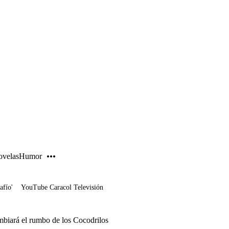
PUBLICIDAD
velas
Humor
afío'
YouTube Caracol Televisión
biará el rumbo de los Cocodrilos