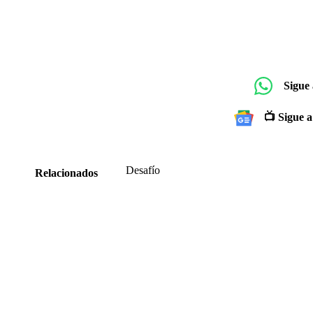
Sigue
📺 Sigue a
Desafío
Relacionados