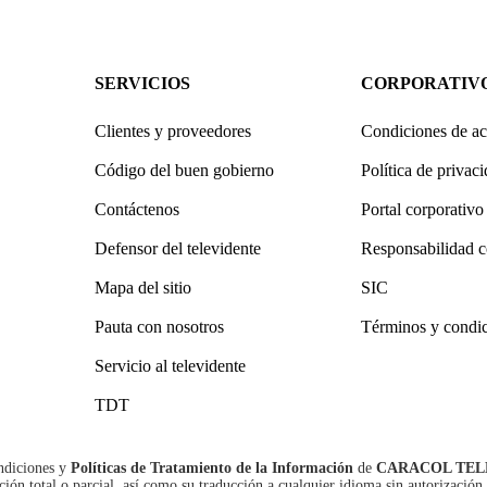
SERVICIOS
CORPORATIV
Clientes y proveedores
Condiciones de ac
Código del buen gobierno
Política de privac
Contáctenos
Portal corporativo
Defensor del televidente
Responsabilidad c
Mapa del sitio
SIC
Pauta con nosotros
Términos y condi
Servicio al televidente
TDT
ndiciones
y
Políticas de Tratamiento de la Información
de
CARACOL TEL
n total o parcial, así como su traducción a cualquier idioma sin autorización 