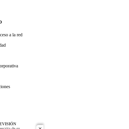
O
ceso a la red
idad
orporativa
ciones
EVISIÓN
escrita de su