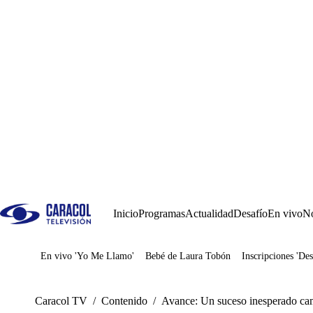
Inicio
Programas
Actualidad
Desafío
En vivo
No
En vivo 'Yo Me Llamo'
Bebé de Laura Tobón
Inscripciones 'Des
Juegos
Caracol TV
/
Contenido
/
Avance: Un suceso inesperado cam