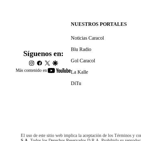
NUESTROS PORTALES
Noticias Caracol
Blu Radio
Síguenos en:
Gol Caracol
instagram
facebook
twitter
google
youtube-
Más contenido en
La Kalle
footer
DiTu
El uso de este sitio web implica la aceptación de los
Términos y co
S.A.
Todos los Derechos Reservados D.R.A. Prohibida su reproducció