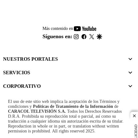
youtube-
Más contenido en
footer
instagram
facebook
twitter
google
Síguenos en:
NUESTROS PORTALES
SERVICIOS
CORPORATIVO
El uso de este sitio web implica la aceptación de los
Términos y
condiciones
y
Políticas de Tratamiento de la Información
de
CARACOL TELEVISIÓN S.A.
Todos los Derechos Reservados
D.R.A. Prohibida su reproducción total o parcial, así como su
cl
traducción a cualquier idioma sin autorización escrita de su titular.
Reproduction in whole or in part, or translation without written
PUBLICIDAD
permission is prohibited. All rights reserved 2025.