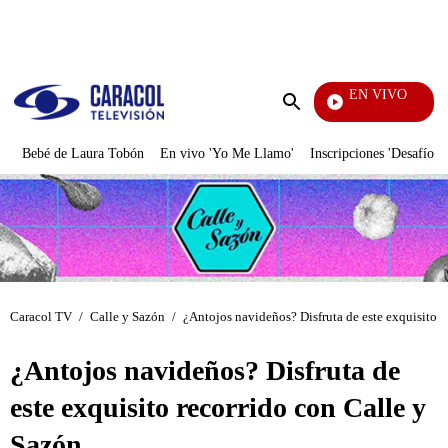
PUBLICIDAD
EN VIVO
EFÉ
Enviar
búsqueda
Bebé de Laura Tobón
En vivo 'Yo Me Llamo'
Inscripciones 'Desafío'
Caracol TV
/
Calle y Sazón
/
¿Antojos navideños? Disfruta de este exquisito r
¿Antojos navideños? Disfruta de
este exquisito recorrido con Calle y
Sazón