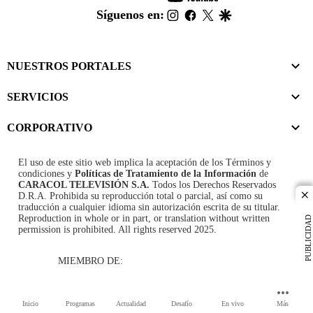
footer
instagram
facebook
twitter
google
Síguenos en:
NUESTROS PORTALES
SERVICIOS
CORPORATIVO
El uso de este sitio web implica la aceptación de los
Términos y
condiciones
y
Políticas de Tratamiento de la Información
de
CARACOL TELEVISIÓN S.A.
Todos los Derechos Reservados
D.R.A. Prohibida su reproducción total o parcial, así como su
cl
traducción a cualquier idioma sin autorización escrita de su titular.
Reproduction in whole or in part, or translation without written
PUBLICIDAD
permission is prohibited. All rights reserved 2025.
MIEMBRO DE:
Inicio
Programas
Actualidad
Desafío
En vivo
Más