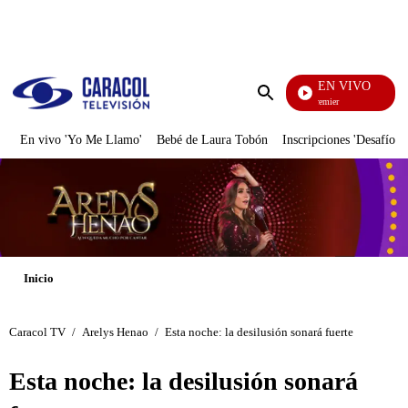
PUBLICIDAD
EN VIVO
Noches De Premier
Enviar
búsqueda
En vivo 'Yo Me Llamo'
Bebé de Laura Tobón
Inscripciones 'Desafío'
Inicio
Caracol TV
/
Arelys Henao
/
Esta noche: la desilusión sonará fuerte
Esta noche: la desilusión sonará