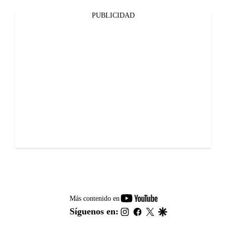
PUBLICIDAD
youtube-
Más contenido en
footer
instagram
facebook
twitter
google
Síguenos en: