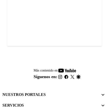
youtube-
Más contenido en
footer
instagram
facebook
twitter
google
Síguenos en:
NUESTROS PORTALES
SERVICIOS