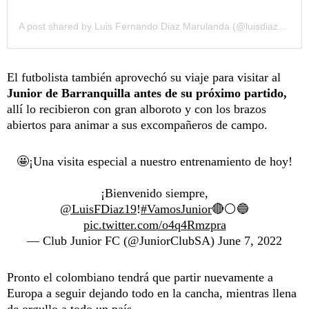
A post shared by Luis Fernando Diaz Marulanda (@luisdiaz19_)
El futbolista también aprovechó su viaje para visitar al
Junior de Barranquilla antes de su próximo partido,
allí lo recibieron con gran alboroto y con los brazos
abiertos para animar a sus excompañeros de campo.
🤩¡Una visita especial a nuestro entrenamiento de hoy!
¡Bienvenido siempre,
@LuisFDiaz19
!
#VamosJunior
🔴⚪️🔵
pic.twitter.com/o4q4Rmzpra
— Club Junior FC (@JuniorClubSA)
June 7, 2022
Pronto el colombiano tendrá que partir nuevamente a
Europa a seguir dejando todo en la cancha, mientras llena