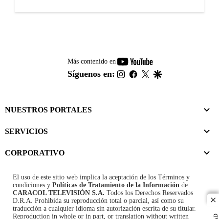
youtube-
Más contenido en
footer
instagram
facebook
twitter
google
Síguenos en:
NUESTROS PORTALES
SERVICIOS
CORPORATIVO
El uso de este sitio web implica la aceptación de los
Términos y
condiciones
y
Políticas de Tratamiento de la Información
de
CARACOL TELEVISIÓN S.A.
Todos los Derechos Reservados
D.R.A. Prohibida su reproducción total o parcial, así como su
cl
traducción a cualquier idioma sin autorización escrita de su titular.
Reproduction in whole or in part, or translation without written