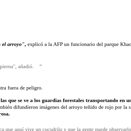
 el arroyo"
,
explicó a la AFP un funcionario del parque Khao
a pierna", añadió.
tra fuera de peligro.
 las que se ve a los guardias forestales transportando en u
mbién difundieron imágenes del arroyo teñido de rojo por la 
rosa.
ca que aquí vive un cocodrilo y que la gente puede observarl