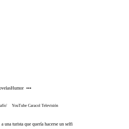
PUBLICIDAD
velas
Humor
afío'
YouTube Caracol Televisión
 una turista que quería hacerse un selfi