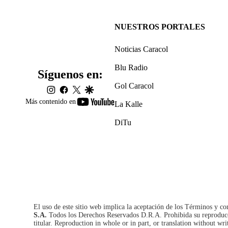
NUESTROS PORTALES
Noticias Caracol
Blu Radio
Síguenos en:
Gol Caracol
instagram
facebook
twitter
google
youtube-
Más contenido en
La Kalle
footer
DiTu
El uso de este sitio web implica la aceptación de los
Términos y co
S.A.
Todos los Derechos Reservados D.R.A. Prohibida su reproducció
titular. Reproduction in whole or in part, or translation without wri