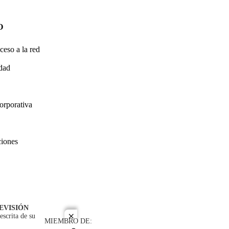
O
ceso a la red
idad
orporativa
ciones
EVISIÓN
escrita de su
close
MIEMBRO DE: