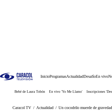
Inicio
Programas
Actualidad
Desafío
En vivo
No
Bebé de Laura Tobón
En vivo 'Yo Me Llamo'
Inscripciones 'Des
Juegos
Caracol TV
/
Actualidad
/
Un cocodrilo muerde de gravedad a