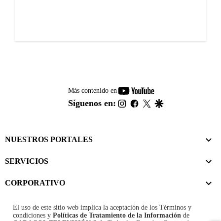
youtube-
Más contenido en
footer
instagram
facebook
twitter
google
Síguenos en:
NUESTROS PORTALES
SERVICIOS
CORPORATIVO
El uso de este sitio web implica la aceptación de los
Términos y
condiciones
y
Políticas de Tratamiento de la Información
de