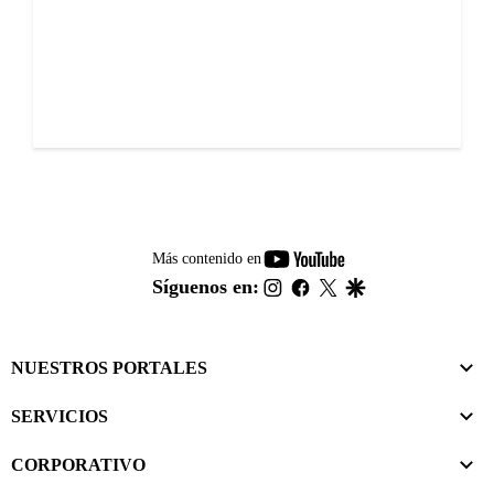
youtube-
Más contenido en
footer
instagram
facebook
twitter
google
Síguenos en:
NUESTROS PORTALES
SERVICIOS
CORPORATIVO