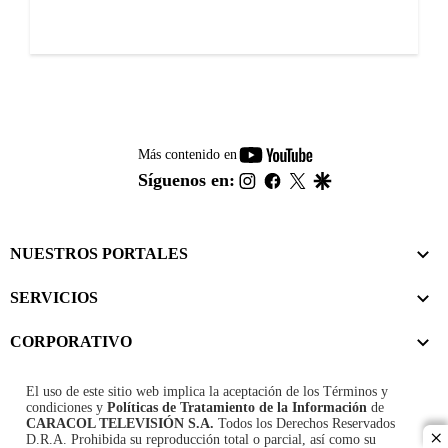
youtube-
Más contenido en
footer
instagram
facebook
twitter
google
Síguenos en:
NUESTROS PORTALES
SERVICIOS
CORPORATIVO
El uso de este sitio web implica la aceptación de los
Términos y
condiciones
y
Políticas de Tratamiento de la Información
de
CARACOL TELEVISIÓN S.A.
Todos los Derechos Reservados
D.R.A. Prohibida su reproducción total o parcial, así como su
cl