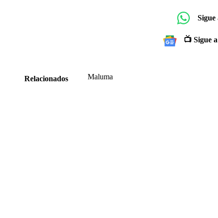
Sigue
📺 Sigue a
Maluma
Relacionados