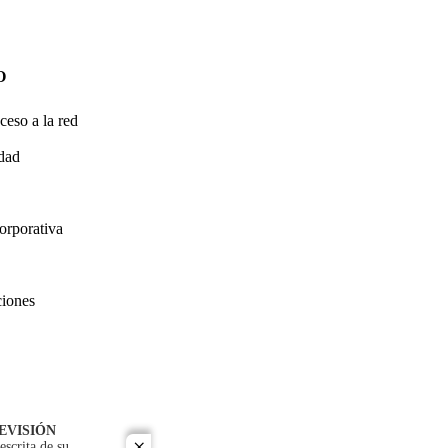
O
ceso a la red
idad
orporativa
ciones
EVISIÓN
escrita de su