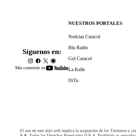
NUESTROS PORTALES
Noticias Caracol
Blu Radio
Síguenos en:
Gol Caracol
instagram
facebook
twitter
google
youtube-
Más contenido en
La Kalle
footer
DiTu
El uso de este sitio web implica la aceptación de los
Términos y co
S.A.
Todos los Derechos Reservados D.R.A. Prohibida su reproducció