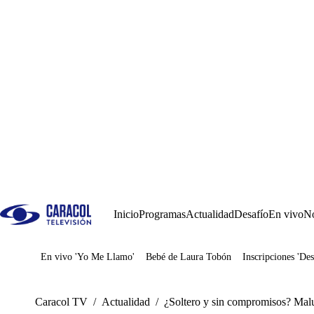
Inicio
Programas
Actualidad
Desafío
En vivo
No
En vivo 'Yo Me Llamo'
Bebé de Laura Tobón
Inscripciones 'Des
Juegos
Caracol TV
/
Actualidad
/
¿Soltero y sin compromisos? Mal