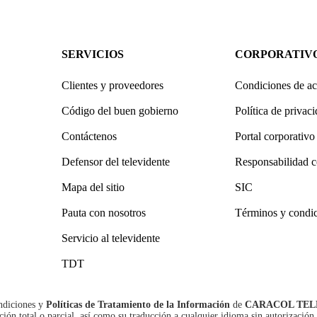
SERVICIOS
CORPORATIV
Clientes y proveedores
Condiciones de ac
Código del buen gobierno
Política de privac
Contáctenos
Portal corporativo
Defensor del televidente
Responsabilidad c
Mapa del sitio
SIC
Pauta con nosotros
Términos y condi
Servicio al televidente
TDT
ndiciones
y
Políticas de Tratamiento de la Información
de
CARACOL TEL
n total o parcial, así como su traducción a cualquier idioma sin autorización 