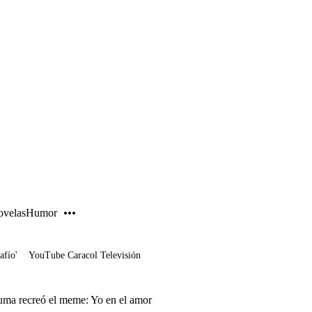
PUBLICIDAD
velas
Humor
afío'
YouTube Caracol Televisión
uma recreó el meme: Yo en el amor